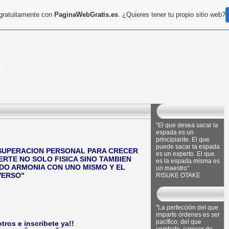
 gratuitamente con
PaginaWebGratis.es
. ¿Quieres tener tu propio sitio web?
"El que desea sacar la
espada es un
principiante. El que
puede sacar la espada
 SUPERACION PERSONAL PARA CRECER
es un experto. El que
RTE NO SOLO FISICA SINO TAMBIEN
es la espada misma es
O ARMONIA CON UNO MISMO Y EL
un maestro"
VERSO"
RISUKE OTAKE
"La perfección del que
imparte órdenes es ser
pacífico; del que
ros e inscribete ya!!