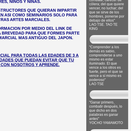
combate, carecer de
ES, NIÑOS Y NIÑAS.
cólera; del que quiere
vencer, no luchar; del
TRUCTORES QUE QUIERAN IMPARTIR
que se sirve de los
N ASI COMO SEMINARIOS SOLO PARA
hombres, ponerse por
RAS ARTES MARCIALES.
debajo de ellos"
LAO TSE. TAO TE
ORMACION POR MEDIO DEL LINK DE
KING
 BREVEDAD PARA QUE FORMES PARTE
 MARCIAL MAS ANTIGUO DEL JAPON.
"Comprender a los
demás es sabio,
CIAL PARA TODAS LAS EDADES DE 3 A
comprenderse a uno
mismo es estar
IDADES QUE PUEDAN EVITAR QUE TU
iluminado. El que
 CON NOSOTROS Y APRENDE.
vence a los otros es
fuerte, pero el que se
vence a sí mismo es
poderoso"
LAO TSE
"Ganar primero,
combatir después, lo
que dicho en dos
palabras es ganar
antes"
YOCHO YAMAMOTO